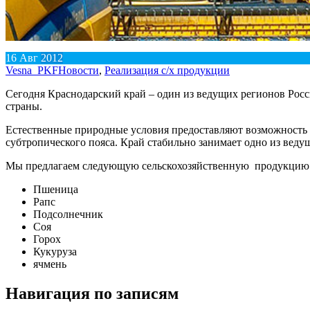
16
Авг
2012
Vesna_PKF
Новости
,
Реализация с/х продукции
Сегодня Краснодарский край – один из ведущих регионов Рос
страны.
Естественные природные условия предоставляют возможность д
субтропического пояса. Край стабильно занимает одно из веду
Мы предлагаем следующую сельскохозяйственную продукцию
Пшеница
Рапс
Подсолнечник
Соя
Горох
Кукуруза
ячмень
Навигация по записям