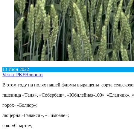
13
Июн
2022
Vesna_PKF
Новости
В этом году на полях нашей фирмы выращены сорта сельскохо
пшеница «Таня», «Собербаш», «Юбилейная-100», «Еланчик», «
горох- «Болдор»;
люцерна «Галакси», «Тимбале»;
соя- «Спарта»;