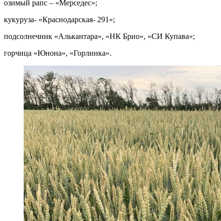
озимый рапс – «Мерседес»;
кукуруза- «Краснодарская- 291»;
подсолнечник «Алькантара», «НК Брио», «СИ Купава»;
горчица «Юнона», «Горлинка».